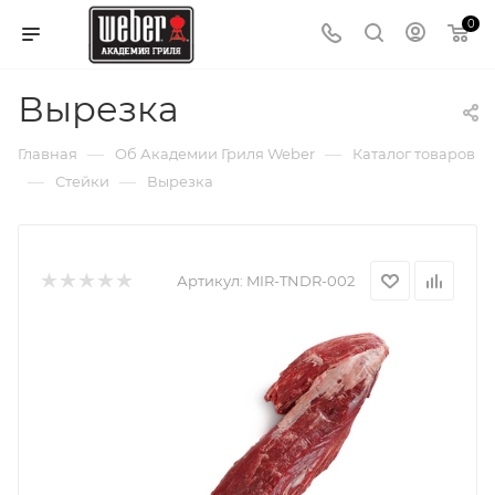
0
Вырезка
—
—
Главная
Об Академии Гриля Weber
Каталог товаров
—
—
Стейки
Вырезка
Артикул:
MIR-TNDR-002