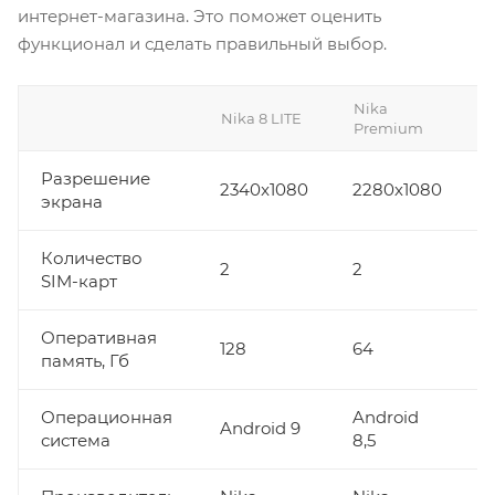
интернет-магазина. Это поможет оценить
функционал и сделать правильный выбор.
Nika
Nika 8 LITE
Premium
Разрешение
2340x1080
2280х1080
2
экрана
Количество
2
2
1
SIM-карт
Оперативная
128
64
память, Гб
Операционная
Android
Android 9
система
8,5