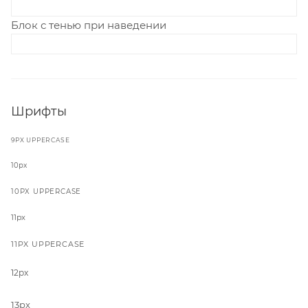
Блок с тенью при наведении
Шрифты
9PX UPPERCASE
10px
10PX UPPERCASE
11px
11PX UPPERCASE
12px
13px