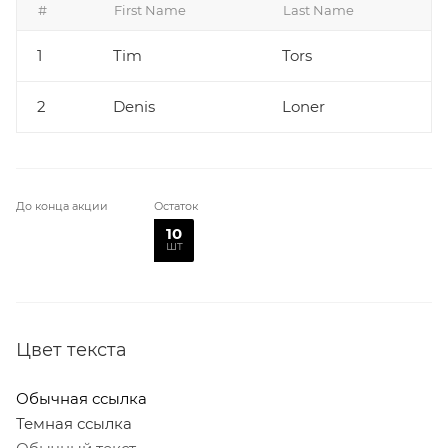
#
First Name
Last Name
1
Tim
Tors
2
Denis
Loner
До конца акции
Остаток
10
шт
Цвет текста
Обычная ссылка
Темная ссылка