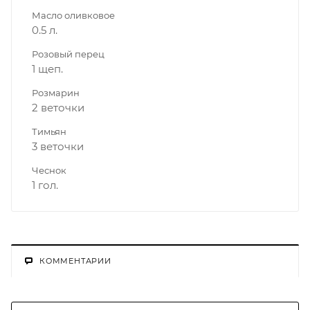
Масло оливковое
0.5 л.
Розовый перец
1 щеп.
Розмарин
2 веточки
Тимьян
3 веточки
Чеснок
1 гол.
КОММЕНТАРИИ