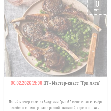
0
мест
06.02.2026 19:00
ПТ
- Мастер-класс "Три мяса"
Новый мастер-класс от Академии Гриля! В меню салат со скёрт
стейком, спринг-роллы с рваной свининой, каре ягненка и