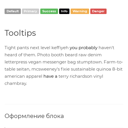
Default
Primary
Success
Info
Warning
Danger
Tooltips
Tight pants next level keffiyeh
you probably
haven't
heard of them. Photo booth beard raw denim
letterpress vegan messenger bag stumptown. Farm-to-
table seitan, mcsweeney's fixie sustainable quinoa 8-bit
american apparel
have a
terry richardson vinyl
chambray.
Оформление блока