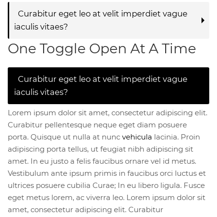
Curabitur eget leo at velit imperdiet vague
iaculis vitaes?
One Toggle Open At A Time
Curabitur eget leo at velit imperdiet vague
iaculis vitaes?
Lorem ipsum dolor sit amet, consectetur adipiscing elit.
Curabitur pellentesque neque eget diam posuere
porta. Quisque ut nulla at nunc
vehicula
lacinia. Proin
adipiscing porta tellus, ut feugiat nibh adipiscing sit
amet. In eu justo a felis faucibus ornare vel id metus.
Vestibulum ante ipsum primis in faucibus orci luctus et
ultrices posuere cubilia Curae; In eu libero ligula. Fusce
eget metus lorem, ac viverra leo. Lorem ipsum dolor sit
amet, consectetur adipiscing elit. Curabitur